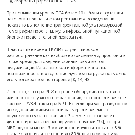
D)), скорость прироста ПСА (ПСА V).
При повышении уровня ПСА более 10 нг/мл и отсутствии
патологии при пальцевом ректальном исследовании
показано выполнение трансректальной ультразвуковой
томографии простаты, мультифокальной пункционной
биопсии предстательной железы [24].
В настоящее время ТРУЗИ получил широкое
распространение как наиболее экономичный, простой и в
то же время достоверный скрининговый метод
визуализации. Из-за высокой информативности,
неинвазивности и отсутствия лучевой нагрузки возможно
его многократное повторение [8, 14, 43].
Известно, что при РПЖ в органе обнаруживаются одно
или несколько узловых образований, которые выявляются
как при ТРУЗИ, так и при МРТ. Но если при ультразвуковом
исследовании минимальный размер выявляемого
опухолевого узла составляет 3-4 мм, что позволяет
диагностировать непальпируемые опухоли [34], то при
МРТ опухоли менее 5 мм диагностируются только в 3 %
случаев, достигая точности до 85 % при размерах узла